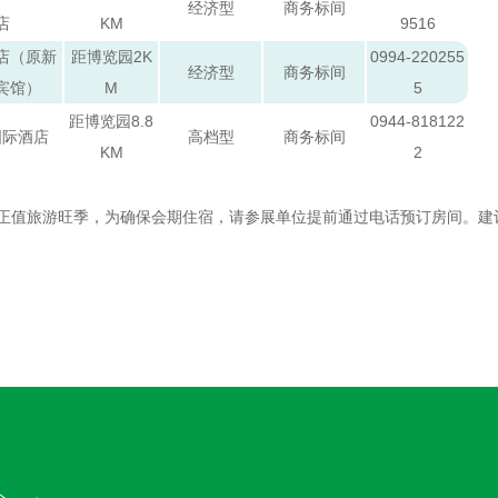
经济型
商务标间
店
KM
9516
店（原新
距博览园2K
0994-220255
经济型
商务标间
宾馆）
M
5
距博览园8.8
0944-818122
国际酒店
高档型
商务标间
KM
2
正值旅游旺季，为确保会期住宿，请参展单位提前通过电话预订房间。建议