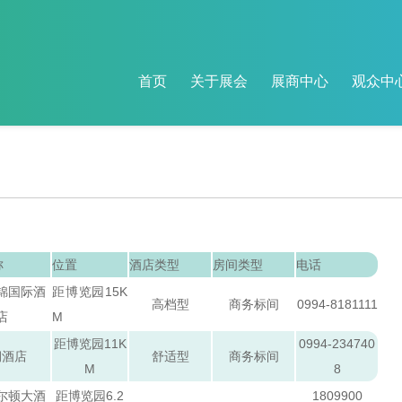
首页
关于展会
展商中心
观众中
称
位置
酒店类型
房间类型
电话
锦国际酒
距博览园15K
高档型
商务标间
0994-8181111
店
M
距博览园11K
0994-234740
润酒店
舒适型
商务标间
M
8
尔顿大酒
距博览园6.2
1809900